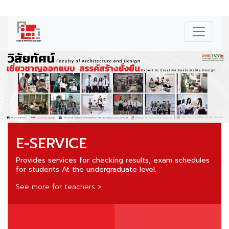
|
ไทย
E-SERVICE
Provides services for checking results, exam schedules
for students At the undergraduate level.
See more for teachers >