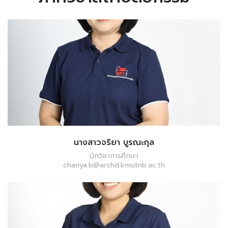
นางสาวจริยา บูรณะกุล
นักวิชาการศึกษา
chariya.b@archd.kmutnb.ac.th