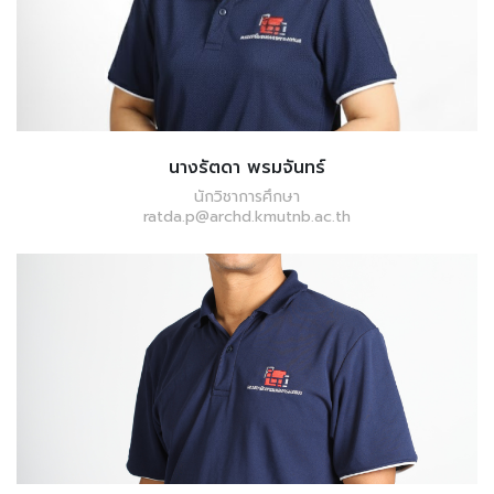
นางรัตดา พรมจันทร์
นักวิชาการศึกษา
ratda.p@archd.kmutnb.ac.th