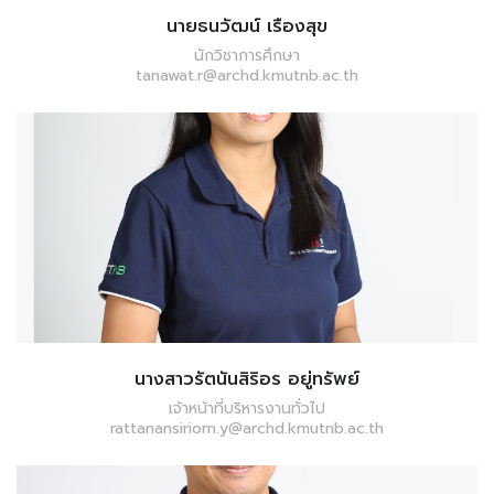
นายธนวัฒน์ เรืองสุข
นักวิชาการศึกษา
tanawat.r@archd.kmutnb.ac.th
นางสาวรัตนันสิริอร อยู่ทรัพย์
เจ้าหน้าที่บริหารงานทั่วไป
rattanansiriorn.y@archd.kmutnb.ac.th