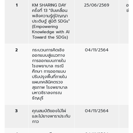
1
KM SHARING DAY
25/06/2569
อาจ
ครั้งที่ 13 "ขับเคลื่อน
ช่ว
พลังความรู้คู่ปัญญา
ประดิษฐ์ สู่มิติ SDGs"
(Empowering
Knowledge with Al
Toward the SDGs)
2
กระบวนการคิดเชิง
04/11/2564
ออกแบบสู่แนวทาง
การออกแบบภายใน
โรงพยาบาล กรณี
ศึกษา การออกแบบ
ปรับปรุงพื้นที่ภายใน
แผนกคลินิคตรวจ
สุขภาพ โรงพยาบาล
มหาวชิราลงกรณ
ธัญบุรี
3
คุณสมบัติของไม้ไผ่
04/11/2564
และไม้ยางพาราประกับ
กาว