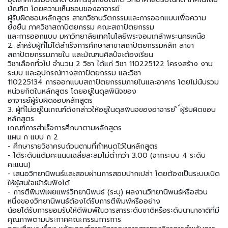
บัณฑิต โดยความเห็นชอบของอาจารย์
ผู้รับผิดชอบหลักสูตร สาขาวิชานวัตกรรมและการออกแบบเพื่อความ
ยั่งยืน ภาควิชาสถาปัตยกรรม คณะสถาปัตยกรรม
และการออกแบบ มหาวิทยาลัยเทคโนโลยีพระจอมเกล้าพระนครเหนือ
2. สําหรับผู้ที่ไม่ได้สําเร็จการศึกษาสาขาสถาปัตยกรรมหลัก สาขา
สถาปัตยกรรมภายใน และมัณฑนศิลป์จะต้องเรียน
วิชาเลือกทั่วไป จํานวน 2 วิชา ได้แก่ วิชา 110225122 โครงสร้าง งาน
ระบบ และอุปกรณ์ทางสถาปัตยกรรม และวิชา
110225134 การออกแบบสถาปัตยกรรมภายในและอาคาร โดยไม่นับรวม
หน่วยกิตในหลักสูตร โดยอยู่ในดุลพินิจของ
อาจารย์ผู้รับผิดชอบหลักสูตร
3. ผู้ที่ไม่อยู่ในเกณฑ์ดังกล่าวให้อยู่ในดุลพินจของอาจารย ิ ์ผู้รับผิดชอบ
หลักสูตร
เกณฑ์การสําเร็จการศึกษาตามหลักสูตร
แผน ก แบบ ก 2
- ศึกษารายวิชาครบถ้วนตามที่กําหนดไว้ในหลักสูตร
- ได้ระดับแต้มคะแนนเฉลี่ยสะสมไม่ต่ํากว่า 3.00 (จากระบบ 4 ระดับ
คะแนน)
- เสนอวิทยานิพนธ์และสอบผ่านการสอบปากเปล่า โดยต้องเป็นระบบเปิด
ให้ผู้สนใจเข้ารับฟังได้
- การตีพิมพ์เผยแพร่วิทยานิพนธ์ (ระบุ) ผลงานวิทยานิพนธ์หรือส่วน
หนึ่งของวิทยานิพนธ์ต้องได้รับการตีพิมพ์หรืออย่าง
น้อยได้รับการยอมรับให้ตีพิมพ์ในวารสารระดับชาติหรือระดับนานาชาติที่มี
คุณภาพตามประกาศคณะกรรมการการ