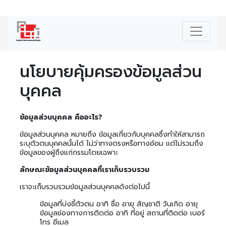
|
ENG
นโยบายคุ้มครองข้อมูลส่วน
บุคคล
ข้อมูลส่วนบุคคล คืออะไร?
ข้อมูลส่วนบุคคล หมายถึง ข้อมูลเกี่ยวกับบุคคลซึ่งทำให้สามารถ
ระบุตัวตนบุคคลนั้นได้ ไม่ว่าทางตรงหรือทางอ้อม แต่ไม่รวมถึง
ข้อมูลของผู้ถึงแก่กรรมโดยเฉพาะ
ลักษณะข้อมูลส่วนบุคคลที่เราเก็บรวบรวม
เราจะเก็บรวบรวมข้อมูลส่วนบุคคลดังต่อไปนี้
ข้อมูลที่บ่งชี้ตัวตน อาทิ ชื่อ อายุ สัญชาติ วันเกิด อายุ
ข้อมูลช่องทางการติดต่อ อาทิ ที่อยู่ สถานที่ติดต่อ เบอร์
โทร อีเมล