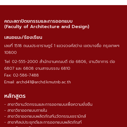
คณะสถาปัตยกรรมและการออกแบบ
(Faculty of Architecture and Design)
เสนอแนะ/ร้องเรียน
เลขที่ 1518 ถนนประชาราษฎร์ 1 แขวงวงศ์สว่าง เขตบางซื่อ กรุงเทพฯ
10800
Tel: 02-555-2000 สำนักงานคณบดี ต่อ 6806, งานวิชาการ ต่อ
6807 และ 6808 งานสารบรรณ 6810
Fax: 02-586-7488
Email: archd41@archd.kmutnb.ac.th
หลักสูตร
- สาขาวิชานวัตกรรมและการออกแบบเพื่อความยั่งยืน
- สาขาวิชาออกแบบภายใน
- สาขาวิชาออกแบบผลิตภัณฑ์นวัตกรรมเซรามิกส์
- สาขาศิลปประยุกต์และการออกแบบผลิตภัณฑ์