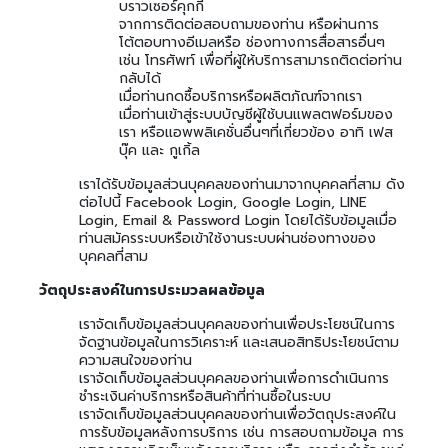
บราวเซอร์คุกกี้
จากการติดต่อสอบถามของท่าน หรือผ่านการ
โต้ตอบทางอีเมลหรือ ช่องทางการสื่อสารอื่นๆ
เช่น โทรศัพท์ เพื่อที่ผู้ให้บริการสามารถติดต่อท่าน
กลับได้
เมื่อท่านกดซื้อบริการหรือผลิตภัณฑ์จากเรา
เมื่อท่านเข้าสู่ระบบบัญชีผู้ใช้บนแพลตฟอร์มของ
เรา หรือแอพพลิเคชั่นอื่นๆที่เกี่ยวข้อง อาทิ เฟส
บุ๊ค และ กูเกิ้ล
เราได้รับข้อมูลส่วนบุคคลของท่านมาจากบุคคลที่สาม ดัง
ต่อไปนี้ Facebook Login, Google Login, LINE
Login, Email & Password Login โดยได้รับข้อมูลเมื่อ
ท่านสมัครระบบหรือเข้าใช้งานระบบผ่านช่องทางของ
บุคคลที่สาม
วัตถุประสงค์ในการประมวลผลข้อมูล
เราจัดเก็บข้อมูลส่วนบุคคลของท่านเพื่อประโยชน์ในการ
จัดฐานข้อมูลในการวิเคราะห์ และเสนอสิทธิประโยชน์ตาม
ความสนใจของท่าน
เราจัดเก็บข้อมูลส่วนบุคคลของท่านเพื่อการดำเนินการ
ชำระเงินค่าบริการหรือสินค้าที่ท่านซื้อในระบบ
เราจัดเก็บข้อมูลส่วนบุคคลของท่านเพื่อวัตถุประสงค์ใน
การรับข้อมูลหลังการบริการ เช่น การสอบถามข้อมูล การ