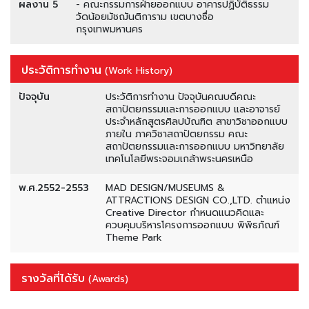
ผลงาน 5
- คณะกรรมการฝ่ายออกแบบ อาคารปฏิบัติธรรม
วัดน้อยมัชฌันติการาม เขตบางซื่อ
กรุงเทพมหานคร
ประวัติการทำงาน
(Work History)
ปัจจุบัน
ประวัติการทำงาน ปัจจุบันคณบดีคณะ
สถาปัตยกรรมและการออกแบบ และอาจารย์
ประจำหลักสูตรศิลปบัณฑิต สาขาวิชาออกแบบ
ภายใน ภาควิชาสถาปัตยกรรม คณะ
สถาปัตยกรรมและการออกแบบ มหาวิทยาลัย
เทคโนโลยีพระจอมเกล้าพระนครเหนือ
พ.ศ.2552-2553
MAD DESIGN/MUSEUMS &
ATTRACTIONS DESIGN CO.,LTD. ตำแหน่ง
Creative Director กำหนดแนวคิดและ
ควบคุมบริหารโครงการออกแบบ พิพิธภัณฑ์
Theme Park
รางวัลที่ได้รับ
(Awards)