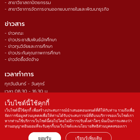
- สาขาวิชาสถาปัตยกรรม
- สาขาวิชาการจัดการงานออกแบบภายในและพัฒนาธุรกิจ
ข่าวสาร
- ข่าวคณะ
- ข่าวประชาสัมพันธ์นักศึกษา
- ข่าวทุนวิจัยและการศึกษา
- ข่าวประกันคุณภาพการศึกษา
- ข่าวจัดซื้อจัดจ้าง
เวลาทำการ
ทุกวันจันทร์ - วันศุกร์
เวลา 08:30 - 16:30 น.
เว็บไซต์นี้ใช้คุกกี้
จำนวนผู้เข้าชม ตั้งแต่วันที่ 16 ส.ค. 2564
0
3
3
9
0
4
2
เว็บไซต์นี้ใช้คุกกี้ เพื่อสร้างประสบการณ์นำเสนอคอนเทนต์ที่ดีให้กับท่าน รวมถึงเพื่อ
จัดการข้อมูลส่วนบุคคลเพื่อให้ท่านได้รับประสบการณ์ที่ดีบนบริการของเว็บไซต์เรา
หากท่านใช้บริการเว็บไซต์นี้ต่อไปโดยไม่มีการปรับตั้งค่าใดๆ นั่นเป็นการแสดงว่า
ท่านอนุญาตยินยอมที่จะรับคุกกี้บนเว็บไซต์และนโยบายสิทธิส่วนบุคคลของเรา
Copyright © 2016 Faculty of Architecture and Design, King
ยอมรับ
เรียนรู้เพิ่มเติม