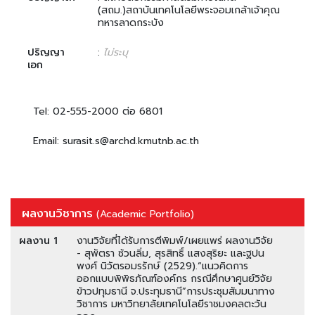
(สถม.)สถาบันเทคโนโลยีพระจอมเกล้าเจ้าคุณ
ทหารลาดกระบัง
ปริญญา
:
ไม่ระบุ
เอก
Tel: 02-555-2000 ต่อ 6801
Email: surasit.s@archd.kmutnb.ac.th
ผลงานวิชาการ
(Academic Portfolio)
ผลงาน 1
งานวิจัยที่ได้รับการตีพิมพ์/เผยแพร่ ผลงานวิจัย
- สุพัตรา ซ้วนลิ่ม, สุรสิทธิ์ แสงสุริยะ และฐปน
พงศ์ นิวัตรอมรรักษ์ (2529).“แนวคิดการ
ออกแบบพิพิธภัณฑ์องค์กร กรณีศึกษาศูนย์วิจัย
ข้าวปทุมธานี จ.ประทุมธานี”การประชุมสัมมนาทาง
วิชาการ มหาวิทยาลัยเทคโนโลยีราชมงคลตะวัน