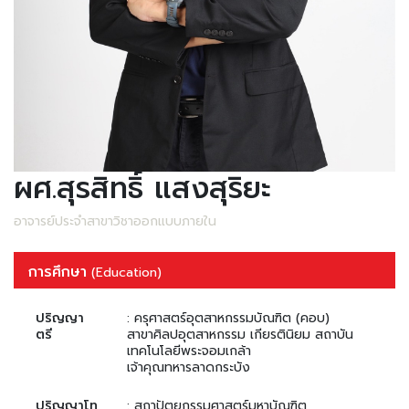
ผศ.สุรสิทธิ์ แสงสุริยะ
อาจารย์ประจำสาขาวิชาออกแบบภายใน
การศึกษา
(Education)
ปริญญา
: ครุศาสตร์อุตสาหกรรมบัณฑิต (คอบ)
ตรี
สาขาศิลปอุตสาหกรรม เกียรตินิยม สถาบัน
เทคโนโลยีพระจอมเกล้า
เจ้าคุณทหารลาดกระบัง
ปริญญาโท
: สถาปัตยกรรมศาสตร์มหาบัณฑิต