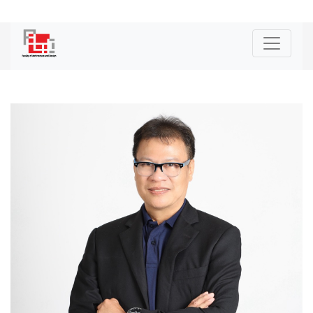
|
ENG