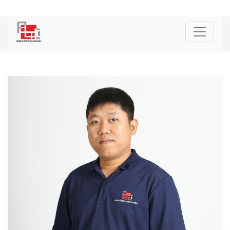
|
ENG