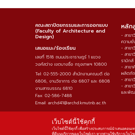
คณะสถาปัตยกรรมและการออกแบบ
หลัก
(Faculty of Architecture and
- สาขา
Design)
ความยั่
เสนอแนะ/ร้องเรียน
- สาขา
- สาขา
เลขที่ 1518 ถนนประชาราษฎร์ 1 แขวง
รามิกส์
วงศ์สว่าง เขตบางซื่อ กรุงเทพฯ 10800
- สาขา
ผลิตภั
Tel: 02-555-2000 สำนักงานคณบดี ต่อ
- สาขา
6806, งานวิชาการ ต่อ 6807 และ 6808
- สาขา
งานสารบรรณ 6810
และพัฒ
Fax: 02-586-7488
Email: archd41@archd.kmutnb.ac.th
เว็บไซต์นี้ใช้คุกกี้
เว็บไซต์นี้ใช้คุกกี้ เพื่อสร้างประสบการณ์นำเสนอคอนเท
ที่ดีบนบริการของเว็บไซต์เรา หากท่านใช้บริการเว็บไซต