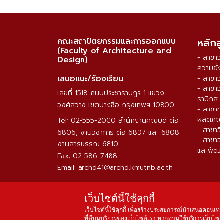
คณะสถาปัตยกรรมและการออกแบบ
หลัก
(Faculty of Architecture and
- สาขา
Design)
ความยั่
เสนอแนะ/ร้องเรียน
- สาขา
- สาขา
เลขที่ 1518 ถนนประชาราษฎร์ 1 แขวง
รามิกส์
วงศ์สว่าง เขตบางซื่อ กรุงเทพฯ 10800
- สาขา
ผลิตภั
Tel: 02-555-2000 สำนักงานคณบดี ต่อ
- สาขา
6806, งานวิชาการ ต่อ 6807 และ 6808
- สาขา
งานสารบรรณ 6810
และพัฒ
Fax: 02-586-7488
Email: archd41@archd.kmutnb.ac.th
เว็บไซต์นี้ใช้คุกกี้
เว็บไซต์นี้ใช้คุกกี้ เพื่อสร้างประสบการณ์นำเสนอคอนเท
ที่ดีบนบริการของเว็บไซต์เรา หากท่านใช้บริการเว็บไซต