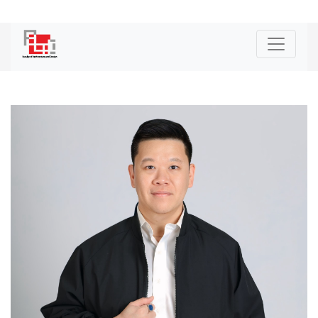
|
ENG