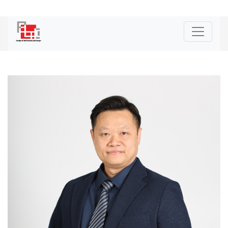
|
ENG