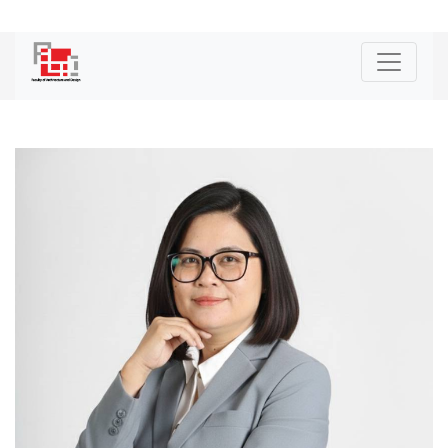
|
ENG