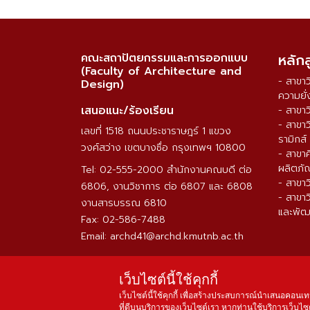
คณะสถาปัตยกรรมและการออกแบบ
หลัก
(Faculty of Architecture and
- สาขา
Design)
ความยั่
เสนอแนะ/ร้องเรียน
- สาขา
- สาขา
เลขที่ 1518 ถนนประชาราษฎร์ 1 แขวง
รามิกส์
วงศ์สว่าง เขตบางซื่อ กรุงเทพฯ 10800
- สาขา
ผลิตภั
Tel: 02-555-2000 สำนักงานคณบดี ต่อ
- สาขา
6806, งานวิชาการ ต่อ 6807 และ 6808
- สาขา
งานสารบรรณ 6810
และพัฒ
Fax: 02-586-7488
Email: archd41@archd.kmutnb.ac.th
เว็บไซต์นี้ใช้คุกกี้
เว็บไซต์นี้ใช้คุกกี้ เพื่อสร้างประสบการณ์นำเสนอคอนเท
ที่ดีบนบริการของเว็บไซต์เรา หากท่านใช้บริการเว็บไซต