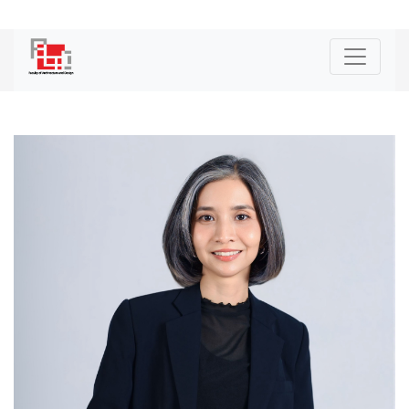
|
ENG