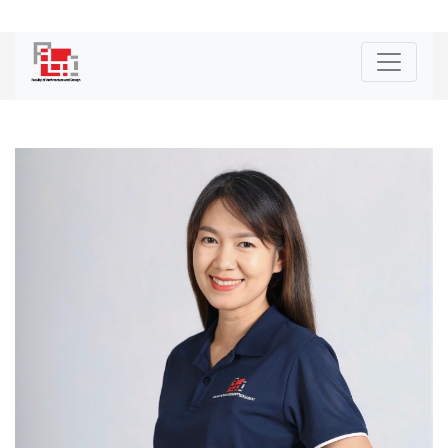
|
ENG