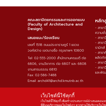
คณะสถาปัตยกรรมและการออกแบบ
หลัก
(Faculty of Architecture and
- สาขา
Design)
ความยั่
เสนอแนะ/ร้องเรียน
- สาขา
- สาขา
เลขที่ 1518 ถนนประชาราษฎร์ 1 แขวง
รามิกส์
วงศ์สว่าง เขตบางซื่อ กรุงเทพฯ 10800
- สาขา
ผลิตภั
Tel: 02-555-2000 สำนักงานคณบดี ต่อ
- สาขา
6806, งานวิชาการ ต่อ 6807 และ 6808
- สาขา
งานสารบรรณ 6810
และพัฒ
Fax: 02-586-7488
Email: archd41@archd.kmutnb.ac.th
เว็บไซต์นี้ใช้คุกกี้
เว็บไซต์นี้ใช้คุกกี้ เพื่อสร้างประสบการณ์นำเสนอคอนเท
ที่ดีบนบริการของเว็บไซต์เรา หากท่านใช้บริการเว็บไซต