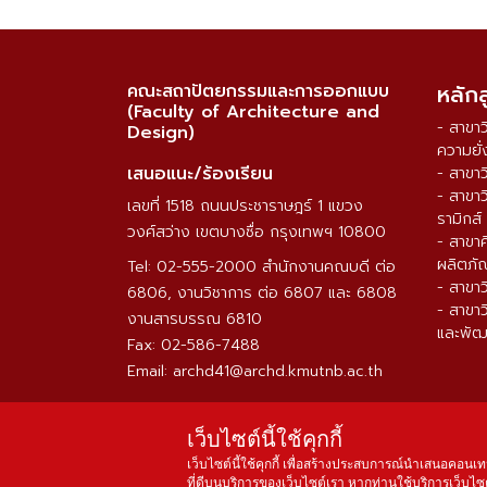
คณะสถาปัตยกรรมและการออกแบบ
หลัก
(Faculty of Architecture and
- สาขา
Design)
ความยั่
เสนอแนะ/ร้องเรียน
- สาขา
- สาขา
เลขที่ 1518 ถนนประชาราษฎร์ 1 แขวง
รามิกส์
วงศ์สว่าง เขตบางซื่อ กรุงเทพฯ 10800
- สาขา
ผลิตภั
Tel: 02-555-2000 สำนักงานคณบดี ต่อ
- สาขา
6806, งานวิชาการ ต่อ 6807 และ 6808
- สาขา
งานสารบรรณ 6810
และพัฒ
Fax: 02-586-7488
Email: archd41@archd.kmutnb.ac.th
เว็บไซต์นี้ใช้คุกกี้
เว็บไซต์นี้ใช้คุกกี้ เพื่อสร้างประสบการณ์นำเสนอคอนเท
ที่ดีบนบริการของเว็บไซต์เรา หากท่านใช้บริการเว็บไซต