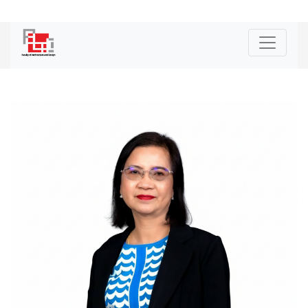
|
ENG