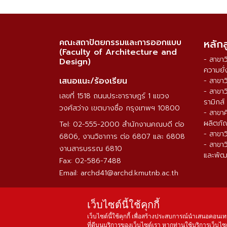
คณะสถาปัตยกรรมและการออกแบบ
หลัก
(Faculty of Architecture and
- สาขา
Design)
ความยั่
เสนอแนะ/ร้องเรียน
- สาขา
- สาขา
เลขที่ 1518 ถนนประชาราษฎร์ 1 แขวง
รามิกส์
วงศ์สว่าง เขตบางซื่อ กรุงเทพฯ 10800
- สาขา
ผลิตภั
Tel: 02-555-2000 สำนักงานคณบดี ต่อ
- สาขา
6806, งานวิชาการ ต่อ 6807 และ 6808
- สาขา
งานสารบรรณ 6810
และพัฒ
Fax: 02-586-7488
Email: archd41@archd.kmutnb.ac.th
เว็บไซต์นี้ใช้คุกกี้
เว็บไซต์นี้ใช้คุกกี้ เพื่อสร้างประสบการณ์นำเสนอคอนเท
ที่ดีบนบริการของเว็บไซต์เรา หากท่านใช้บริการเว็บไซต