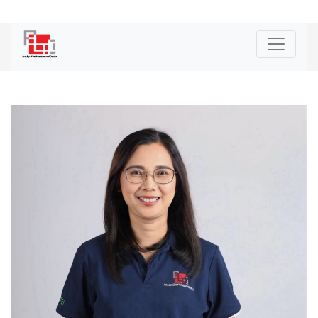
|
ENG