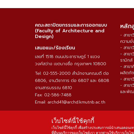
คณะสถาปัตยกรรมและการออกแบบ
หลัก
(Faculty of Architecture and
- สาขา
Design)
ความยั่
เสนอแนะ/ร้องเรียน
- สาขา
- สาขา
เลขที่ 1518 ถนนประชาราษฎร์ 1 แขวง
รามิกส์
วงศ์สว่าง เขตบางซื่อ กรุงเทพฯ 10800
- สาขา
ผลิตภั
Tel: 02-555-2000 สำนักงานคณบดี ต่อ
- สาขา
6806, งานวิชาการ ต่อ 6807 และ 6808
- สาขา
งานสารบรรณ 6810
และพัฒ
Fax: 02-586-7488
Email: archd41@archd.kmutnb.ac.th
เว็บไซต์นี้ใช้คุกกี้
เว็บไซต์นี้ใช้คุกกี้ เพื่อสร้างประสบการณ์นำเสนอคอนเท
ที่ดีบนบริการของเว็บไซต์เรา หากท่านใช้บริการเว็บไซต