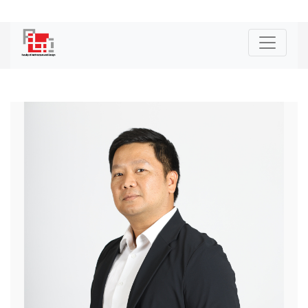
|
ENG