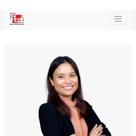
|
ENG