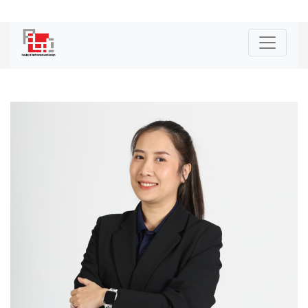
|
ENG