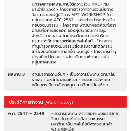
นิทรรศการผลงานภายใต้ความร่วม KMUTNB
ประจำปี 2561 - โครงการเจรจาความร่วมมือทาง
วิชาการ และปฏิบัติการ ART WORKSHOP ใน
กลุ่มประเทศ AEC 2562 - งานทำนุบำรุงส่งเสริม
ศิลปวัฒนธรรม - โครงการ พัฒนาผลิตภัณฑ์เซรา
มิกส์เพื่อการส่งออก ของผู้ประกอบการกลุ่ม
จังหวัดภาคกลาง โดยกรมวิทยาศาสตร์บริการ
กระทรวงวิทยาศาสตร์และเทคโนโลยี - โครงการ
ทำนุบำรุงศิลปวัฒนธรรมส่งเสริมงานหัตถกรรม
เครื่องปั้นดินเผาเกาะเกร็ด นนทบุรี - โครงการทำนุ
บำรุงศิลปวัฒนธรรมส่งเสริมงานหัตถกรรมใน
กลุ่มภาคกลาง
ผลงาน 3
งานบริการด้านอื่นๆ - เป็นอาจารย์พิเศษ วิทยาลัย
ราชสุดา มหวิทยาลัยมหิดล - กรรมการวิพากษ์
หลักสูตร วิทยาลัยราชสุดา มหวิทยาลัยมหิดล
ประวัติการทำงาน
(Work History)
พ.ศ. 2547 – 2549
- อาจารย์พิเศษ สาขาออกแบบเซรามิกส์
วิทยาลัยเทคโนโลยีอุตสาหกรรม
มหาวิทยาลัยเทคโนโลยีพระจอมเกล้า
พระนครเหนือ