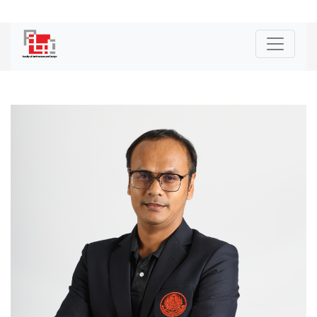
|
ENG