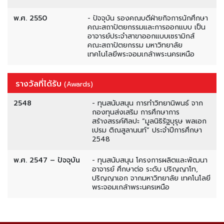
พ.ศ. 2550
- ปัจจุบัน รองคณบดีฝ่ายกิจการนักศึกษา
คณะสถาปัตยกรรมและการออกแบบ เป็น
อาจารย์ประจำสาขาออกแบบเซรามิกส์
คณะสถาปัตยกรรม มหาวิทยาลัย
เทคโนโลยีพระจอมเกล้าพระนครเหนือ
รางวัลที่ได้รับ
(Awards)
2548
- ทุนสนับสนุน การทำวิทยานิพนธ์ จาก
กองทุนส่งเสริม การศึกษาการ
สร้างสรรค์ศิลปะ “มูลนิธิรัฐบุรุษ พลเอก
เปรม ติณสูลานนท์” ประจำปีการศึกษา
2548
พ.ศ. 2547 – ปัจจุบัน
- ทุนสนับสนุน โครงการผลิตและพัฒนา
อาจารย์ ศึกษาต่อ ระดับ ปริญญาโท,
ปริญญาเอก จากมหาวิทยาลัย เทคโนโลยี
พระจอมเกล้าพระนครเหนือ