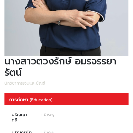
นางสาวตวงรักษ์ อมรจรรยา
รัตน์
นักวิชาการเงินและบัญชี
การศึกษา
(Education)
ปริญญา
:
ไม่ระบุ
ตรี
ปริญญาโท
:
ไม่ระบุ