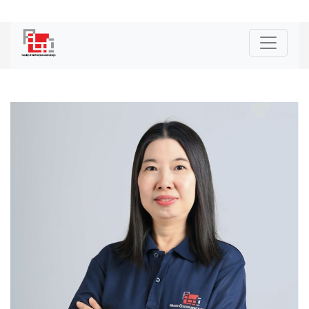
|
ENG