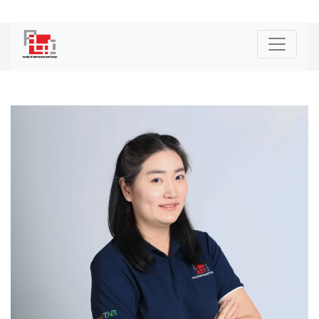
|
ENG