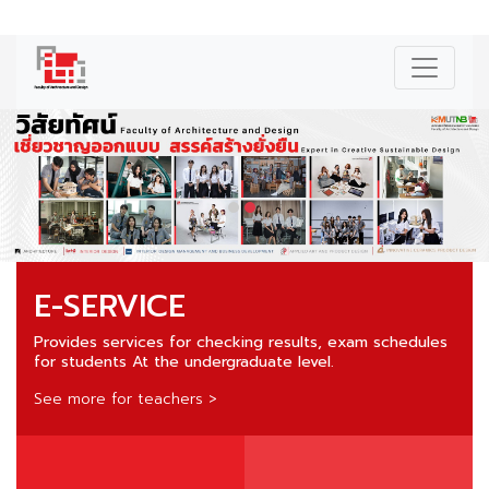
|
ไทย
E-SERVICE
Provides services for checking results, exam schedules
for students At the undergraduate level.
See more for teachers >